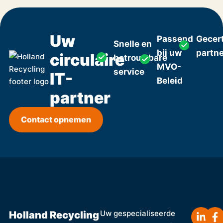
Uw
Passend
Gecert
Snelle en
bij uw
partn
circulaire
betrouwbare
MVO-
service
IT-
Beleid
partner
Contact opnemen
Holland Recycling
Uw gespecialiseerde