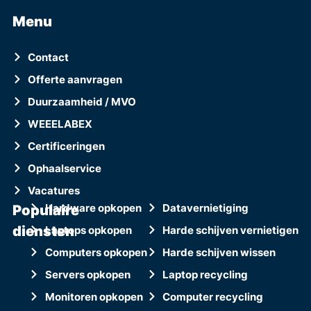
Menu
Contact
Offerte aanvragen
Duurzaamheid / MVO
WEEELABEX
Certificeringen
Ophaalservice
Vacatures
Populaire
Hardware opkopen
Datavernietiging
diensten
Laptops opkopen
Harde schijven vernietigen
Computers opkopen
Harde schijven wissen
Servers opkopen
Laptop recycling
Monitoren opkopen
Computer recycling