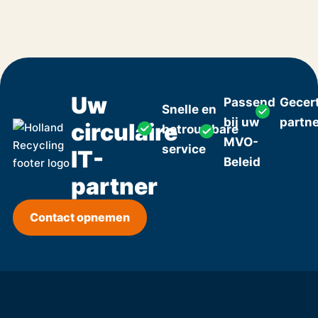
Uw
Passend
Gecert
Snelle en
bij uw
partn
circulaire
betrouwbare
MVO-
service
IT-
Beleid
partner
Contact opnemen