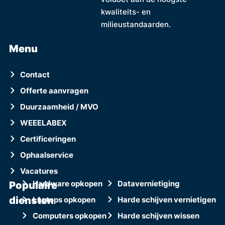
kwaliteits- en
milieustandaarden.
Menu
Contact
Offerte aanvragen
Duurzaamheid / MVO
WEEELABEX
Certificeringen
Ophaalservice
Vacatures
Populaire
Hardware opkopen
Datavernietiging
diensten
Laptops opkopen
Harde schijven vernietigen
Computers opkopen
Harde schijven wissen