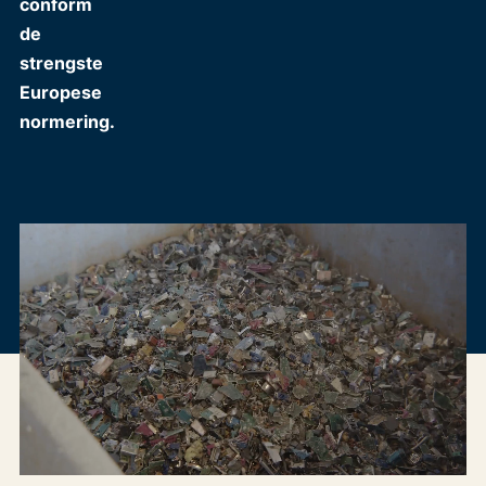
conform
de
strengste
Europese
normering.