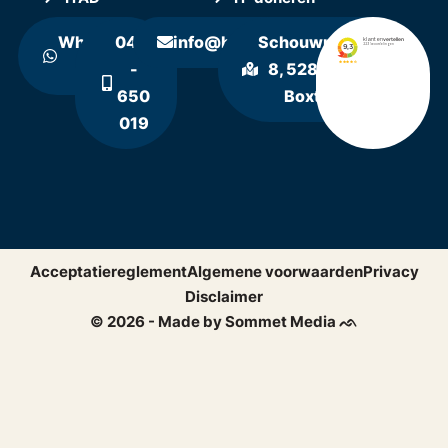
WhatsApp
0411
info@hollandrecycling.nl
Schouwrooij
ons
-
8, 5281 RE
650
Boxtel
019
Acceptatiereglement
Algemene voorwaarden
Privacy
Disclaimer
© 2026 - Made by Sommet Media ᨒ