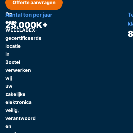
Offerte aanvragen
Op
Aantal ton per jaar
T
onze
25.000
K+
k
WEEELABEX-
gecertificeerde
locatie
in
Boxtel
verwerken
wij
uw
zakelijke
elektronica
veilig,
verantwoord
en