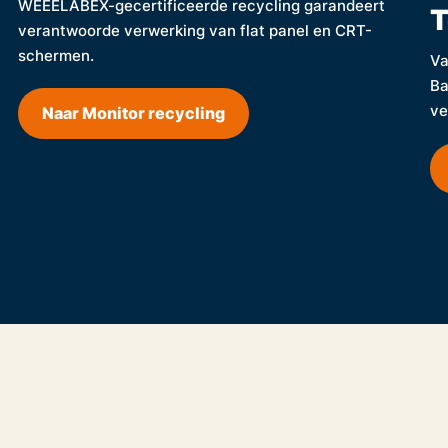
WEEELABEX-gecertificeerde recycling garandeert
T
verantwoorde verwerking van flat panel en CRT-
schermen.
Va
Ba
ve
Naar Monitor recycling