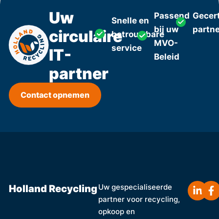
Uw
Passend
Gecert
Snelle en
bij uw
partn
circulaire
betrouwbare
MVO-
service
IT-
Beleid
partner
Contact opnemen
Holland Recycling
Uw gespecialiseerde
partner voor recycling,
opkoop en