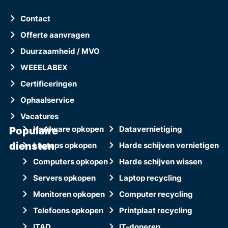
Contact
Offerte aanvragen
Duurzaamheid / MVO
WEEELABEX
Certificeringen
Ophaalservice
Vacatures
Populaire
Hardware opkopen
Datavernietiging
diensten
Laptops opkopen
Harde schijven vernietigen
Computers opkopen
Harde schijven wissen
Servers opkopen
Laptop recycling
Monitoren opkopen
Computer recycling
Telefoons opkopen
Printplaat recycling
ITAD
IT-doneren