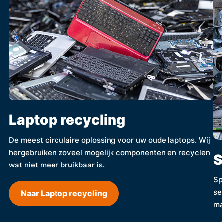
Laptop recycling
De meest circulaire oplossing voor uw oude laptops. Wij
hergebruiken zoveel mogelijk componenten en recyclen
S
wat niet meer bruikbaar is.
Sp
se
Naar Laptop recycling
ma