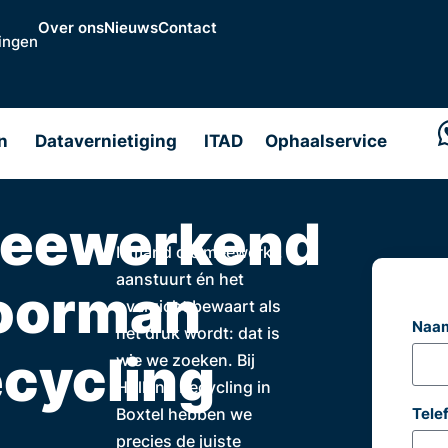
Over ons
Nieuws
Contact
ingen
n
Datavernietiging
ITAD
Ophaalservice
eewerkend
Iemand die meewerkt,
aanstuurt én het
oorman
overzicht bewaart als
Naa
het druk wordt: dat is
ecycling
wie we zoeken. Bij
Holland Recycling in
Tel
Boxtel hebben we
precies de juiste