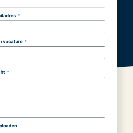
iladres
 vacature
cht
ploaden