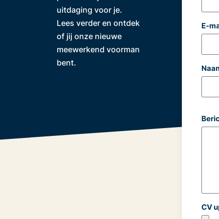
uitdaging voor je.
Lees verder en ontdek
E-ma
of jij onze nieuwe
meewerkend voorman
bent.
Naam
Beri
CV u