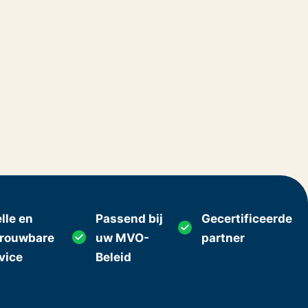
lle en
Passend bij
Gecertificeerde
trouwbare
uw MVO-
partner
vice
Beleid