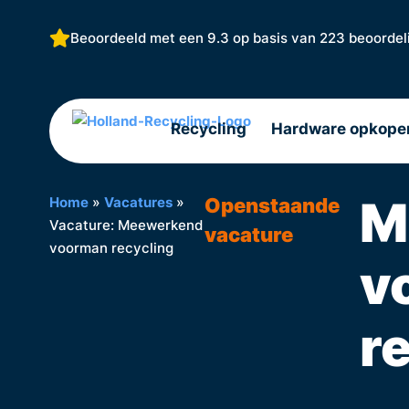
Beoordeeld met een 9.3 op basis van
223 beoordel
Recycling
Hardware opkope
M
Openstaande
Home
»
Vacatures
»
Vacature: Meewerkend
vacature
voorman recycling
v
r