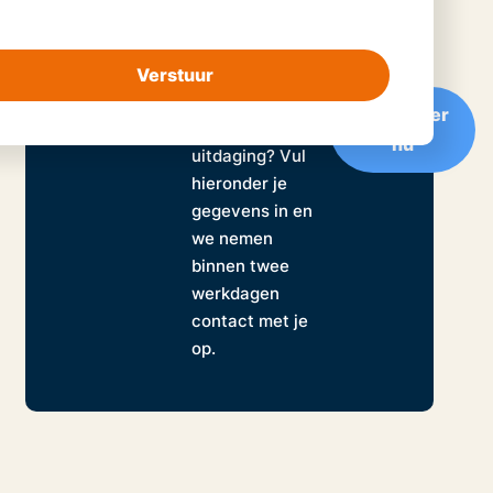
Verstuur
Solliciteren?
Klaar voor een
Solliciteer
nieuwe
nu
uitdaging? Vul
hieronder je
gegevens in en
we nemen
binnen twee
werkdagen
contact met je
op.