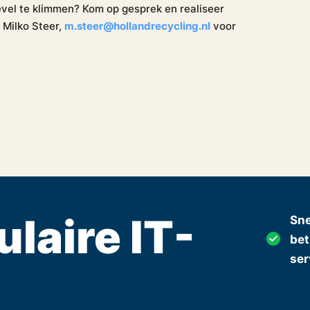
evel te klimmen? Kom op gesprek en realiseer
 Milko Steer,
m.steer@hollandrecycling.nl
voor
ulaire IT-
Sne
be
ser