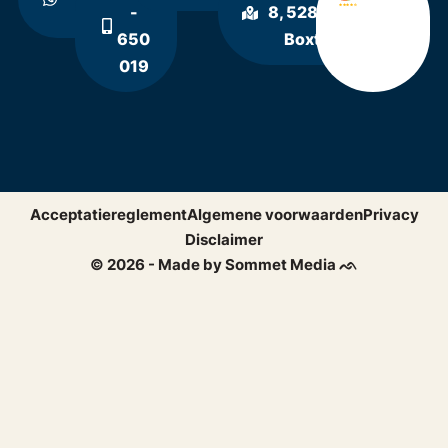
ons
-
8, 5281 RE
650
Boxtel
019
Acceptatiereglement
Algemene voorwaarden
Privacy
Disclaimer
© 2026 - Made by Sommet Media ᨒ