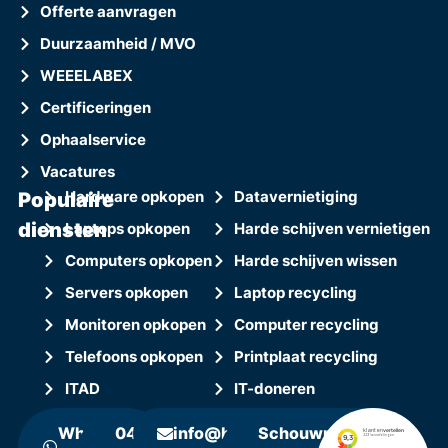
Offerte aanvragen
Duurzaamheid / MVO
WEEELABEX
Certificeringen
Ophaalservice
Vacatures
Populaire
Hardware opkopen
Datavernietiging
diensten
Laptops opkopen
Harde schijven vernietigen
Computers opkopen
Harde schijven wissen
Servers opkopen
Laptop recycling
Monitoren opkopen
Computer recycling
Telefoons opkopen
Printplaat recycling
ITAD
IT-doneren
WhatsApp
0411
info@hollandrecycling.nl
Schouwrooij