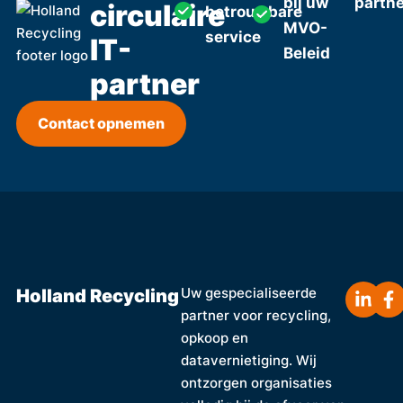
bij uw
partn
circulaire
betrouwbare
MVO-
service
IT-
Beleid
partner
Contact opnemen
Holland Recycling
Uw gespecialiseerde
partner voor recycling,
opkoop en
datavernietiging. Wij
ontzorgen organisaties