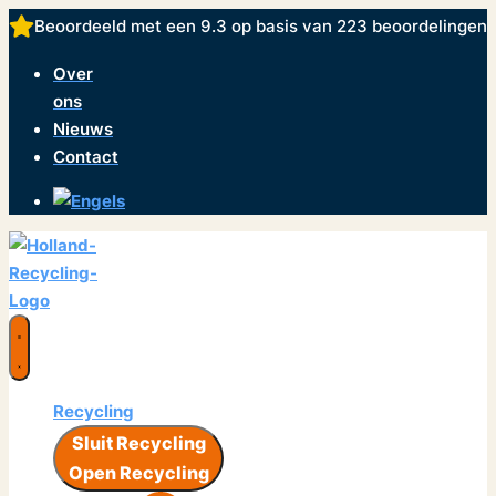
Ga
Beoordeeld met een 9.3 op basis van
223 beoordelingen
naar
Over
de
ons
inhoud
Nieuws
Contact
Recycling
Sluit Recycling
Open Recycling