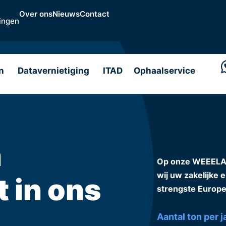
Over ons
Nieuws
Contact
ingen
n
Datavernietiging
ITAD
Ophaalservice
n
Op onze WEEELABE
t in ons
wij uw zakelijke 
strengste Europe
Aantal ton per j