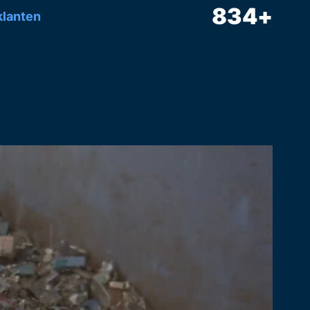
834
+
lanten