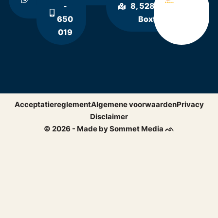
ons
-
8, 5281 RE
650
Boxtel
019
Acceptatiereglement
Algemene voorwaarden
Privacy
Disclaimer
© 2026 - Made by Sommet Media ᨒ