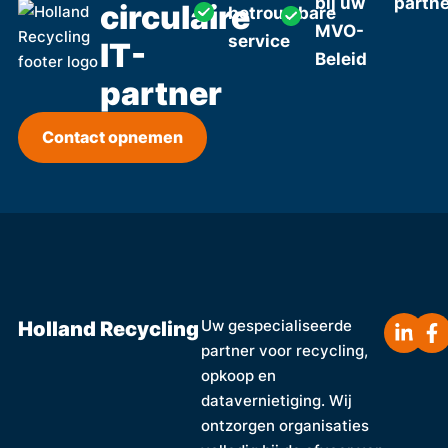
bij uw
partn
circulaire
betrouwbare
MVO-
service
IT-
Beleid
partner
Contact opnemen
Holland Recycling
Uw gespecialiseerde
partner voor recycling,
opkoop en
datavernietiging. Wij
ontzorgen organisaties