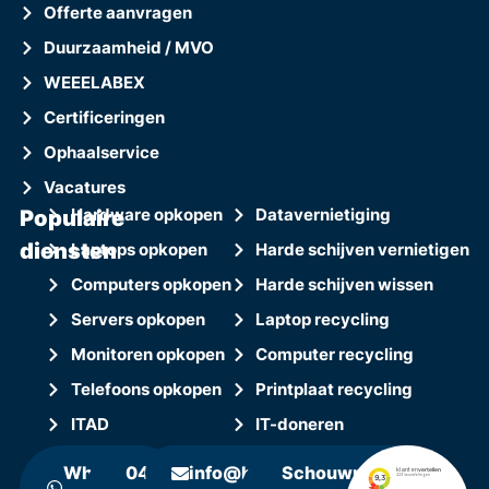
Offerte aanvragen
Duurzaamheid / MVO
WEEELABEX
Certificeringen
Ophaalservice
Vacatures
Populaire
Hardware opkopen
Datavernietiging
diensten
Laptops opkopen
Harde schijven vernietigen
Computers opkopen
Harde schijven wissen
Servers opkopen
Laptop recycling
Monitoren opkopen
Computer recycling
Telefoons opkopen
Printplaat recycling
ITAD
IT-doneren
WhatsApp
0411
info@hollandrecycling.nl
Schouwrooij