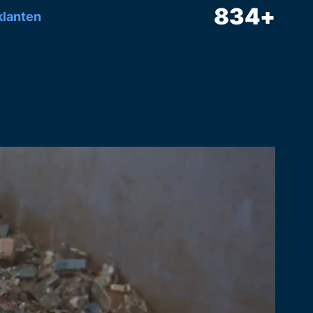
834
+
lanten