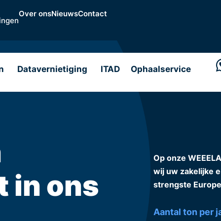
Over ons
Nieuws
Contact
ingen
n
Datavernietiging
ITAD
Ophaalservice
n
Op onze WEEELABE
t in ons
wij uw zakelijke 
strengste Europe
Aantal ton per j