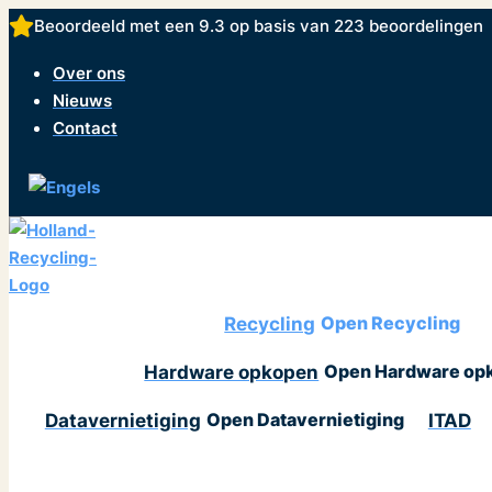
Ga
Beoordeeld met een 9.3 op basis van
223 beoordelingen
naar
Over ons
de
Nieuws
inhoud
Contact
Recycling
Open Recycling
Hardware opkopen
Open Hardware op
Datavernietiging
ITAD
Open Datavernietiging