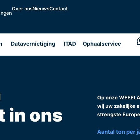
Over ons
Nieuws
Contact
ingen
n
Datavernietiging
ITAD
Ophaalservice
n
Op onze WEEELABE
t in ons
wij uw zakelijke 
strengste Europe
Aantal ton per j