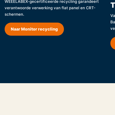
WEEELABEX-gecertificeerde recycling garandeert
T
verantwoorde verwerking van flat panel en CRT-
schermen.
Va
Ba
ve
Naar Monitor recycling