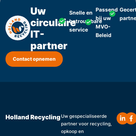
Uw
Passend
Gecert
Snelle en
bij uw
partn
circulaire
betrouwbare
MVO-
service
IT-
Beleid
partner
Contact opnemen
Holland Recycling
Uw gespecialiseerde
partner voor recycling,
opkoop en