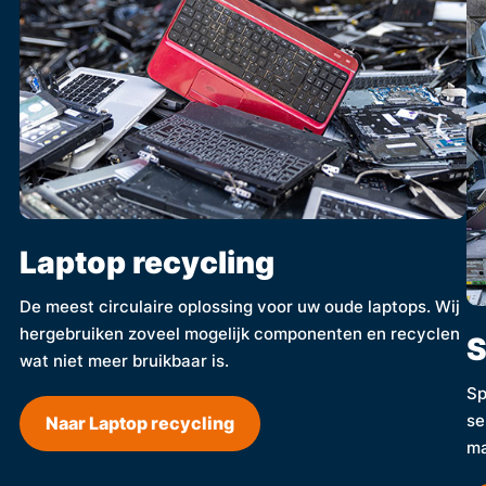
Laptop recycling
De meest circulaire oplossing voor uw oude laptops. Wij
hergebruiken zoveel mogelijk componenten en recyclen
S
wat niet meer bruikbaar is.
Sp
se
Naar Laptop recycling
ma