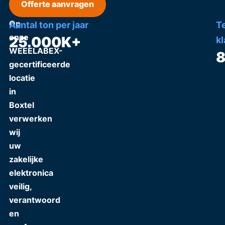
Offerte aanvragen
Op
Aantal ton per jaar
T
onze
25.000
K+
k
WEEELABEX-
gecertificeerde
locatie
in
Boxtel
verwerken
wij
uw
zakelijke
elektronica
veilig,
verantwoord
en