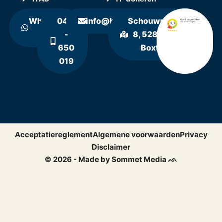
WhatsApp
0411
info@hollandrecycling.nl
Schouwrooij
ons
-
8, 5281 RE
650
Boxtel
019
Acceptatiereglement
Algemene voorwaarden
Privacy
Disclaimer
© 2026 - Made by Sommet Media ᨒ