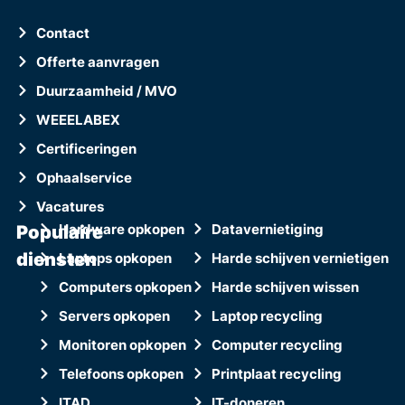
Contact
Offerte aanvragen
Duurzaamheid / MVO
WEEELABEX
Certificeringen
Ophaalservice
Vacatures
Populaire
Hardware opkopen
Datavernietiging
diensten
Laptops opkopen
Harde schijven vernietigen
Computers opkopen
Harde schijven wissen
Servers opkopen
Laptop recycling
Monitoren opkopen
Computer recycling
Telefoons opkopen
Printplaat recycling
ITAD
IT-doneren