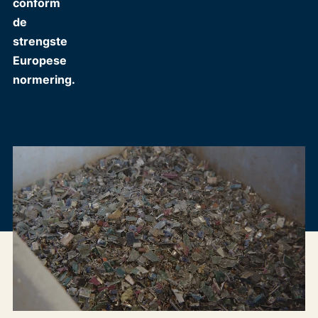
conform
de
strengste
Europese
normering.