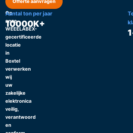
Offerte aanvragen
Op
Aantal ton per jaar
T
onze
10000
K+
k
WEEELABEX-
1
gecertificeerde
locatie
in
Boxtel
verwerken
wij
uw
zakelijke
elektronica
veilig,
verantwoord
en