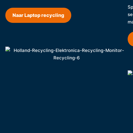
Sp
se
Naar Laptop recycling
ma