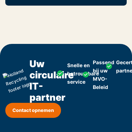
Uw
Passend
Gecert
Snelle en
bij uw
partn
circulaire
betrouwbare
MVO-
service
IT-
Beleid
partner
Contact opnemen