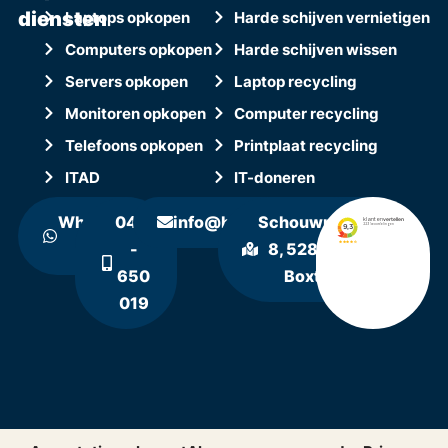
diensten
Laptops opkopen
Harde schijven vernietigen
Computers opkopen
Harde schijven wissen
Servers opkopen
Laptop recycling
Monitoren opkopen
Computer recycling
Telefoons opkopen
Printplaat recycling
ITAD
IT-doneren
WhatsApp
0411
info@hollandrecycling.nl
Schouwrooij
ons
-
8, 5281 RE
650
Boxtel
019